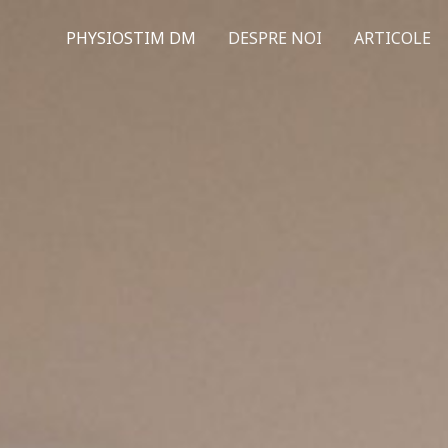
PHYSIOSTIM DM
DESPRE NOI
ARTICOLE